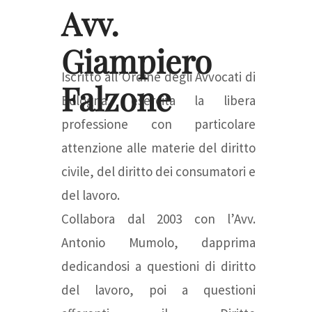
Avv.
Giampiero
Iscritto all’Ordine degli Avvocati di
Falzone
Bologna, esercita la libera
professione con particolare
attenzione alle materie del diritto
civile, del diritto dei consumatori e
del lavoro.
Collabora dal 2003 con l’Avv.
Antonio Mumolo, dapprima
dedicandosi a questioni di diritto
del lavoro, poi a questioni