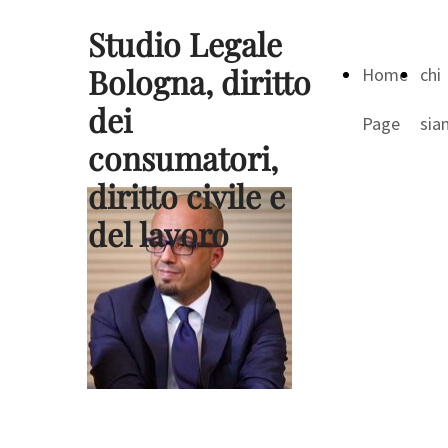
Studio Legale
Bologna, diritto
Home
chi
dei
Page
sia
consumatori,
diritto civile e
del lavoro