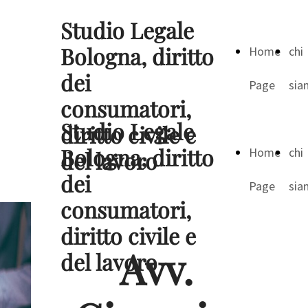
Studio Legale
Bologna, diritto
Home
chi
dei
Page
sia
consumatori,
Studio Legale
diritto civile e
Bologna, diritto
Home
chi
del lavoro
dei
Page
sia
consumatori,
diritto civile e
Avv.
del lavoro